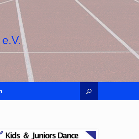
 e.V.
n