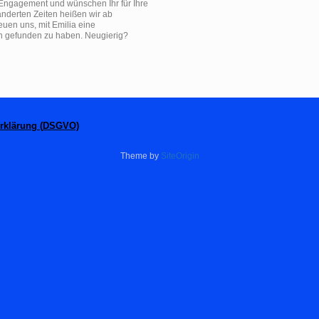
hr Engagement und wünschen Ihr für Ihre
änderten Zeiten heißen wir ab
uen uns, mit Emilia eine
en gefunden zu haben. Neugierig?
rklärung (
DSGVO)
Theme by
SiteOrigin