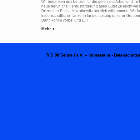
Wir bedanken uns bei Zeli für die geleistete Arbeit und i
neue berufliche Herausforderung alles Gute! Zu leicht ver
Dezember Emilia Mazurkewitz herzlich willkommen. Wir fre
leidenschaftliche Tänzerin für die Leitung unserer Grupp
Dann komm vorbei und […]
Mehr
TuS 08 Senne I e.V. --
Impressum
-
Datenschutze