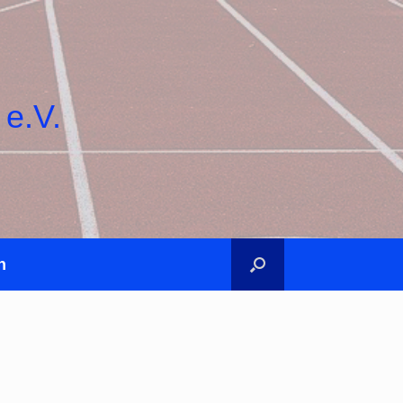
 e.V.
n