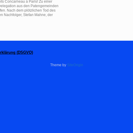
ets Concarneau à Paris! Zu einer
 Delegation aus den Patengemeinden
en. Nach dem plötzlichen Tod des
n Nachfolger, Stefan Mahne, der
rklärung (
DSGVO)
Theme by
SiteOrigin