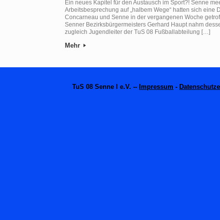
Ein neues Kapitel für den Austausch im Sport?! Senne me
Arbeitsbesprechung auf „halbem Wege“ hatten sich eine
Concarneau und Senne in der vergangenen Woche getroff
Senner Bezirksbürgermeisters Gerhard Haupt nahm desse
zugleich Jugendleiter der TuS 08 Fußballabteilung […]
Mehr
TuS 08 Senne I e.V. --
Impressum
-
Datenschutze